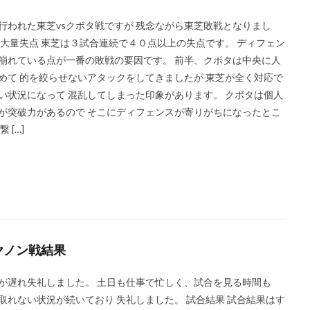
行われた東芝vsクボタ戦ですが 残念ながら東芝敗戦となりまし
 大量失点 東芝は３試合連続で４０点以上の失点です。 ディフェン
崩れている点が一番の敗戦の要因です。 前半、クボタは中央に人
めて 的を絞らせないアタックをしてきましたが 東芝が全く対応で
い状況になって 混乱してしまった印象があります。 クボタは個人
が突破力があるので そこにディフェンスが寄りがちになったとこ
繋 […]
ヤノン戦結果
が遅れ失礼しました。 土日も仕事で忙しく、試合を見る時間も
取れない状況が続いており 失礼しました。 試合結果 試合結果はす