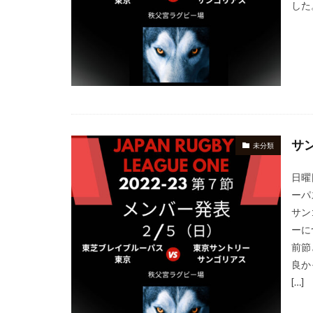
した
サ
未分類
日曜
ーパ
サン
ーに
前節
良か
[…]