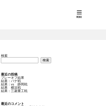
検索
検索
最近の投稿
プレーオフ結果
結果：パナ戦
結果：vs 静岡戦
結果 横浜戦
結果：三菱重工戦
最近のコメント