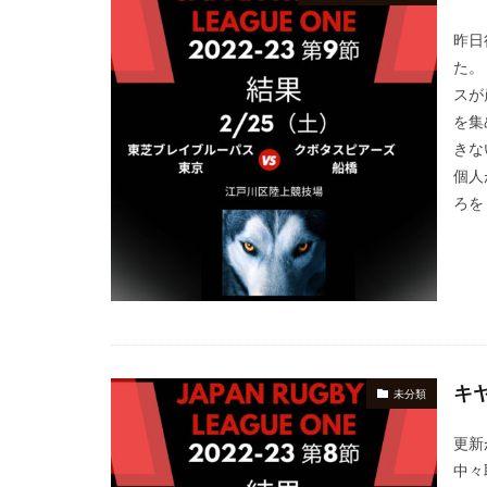
昨日
た。
スが
を集
きな
個人
ろを 
キ
未分類
更新
中々