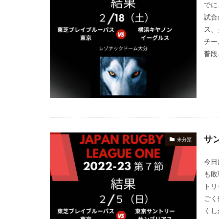
でに
試合
ス、
チー
普段
サ
未分類
今日
も敗
トリ
ごく
くし