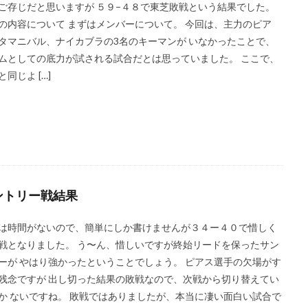
ご存じだと思いますが ５９−４８で東芝敗戦という結果でした。
の内容について まずはメンバーについて。 今回は、主力のピア
タマニバル、ナイカブラの3名のキーマンが いなかったことで、
ムとしての底力が試される試合だとは思っていました。 ここで、
と同じよ […]
ントリー戦結果
は時間がないので、簡単にしか書けませんが３４ー４０で惜しく
戦となりました。 う〜ん、惜しいですが終始リードを保ったサン
ーが やはり強かったということでしょう。 ピアス選手の欠場がす
残念ですが 出し切った結果の敗戦なので、次戦から切り替えてい
か ないですね。 敗戦ではありましたが、本当に凄い面白い試合で