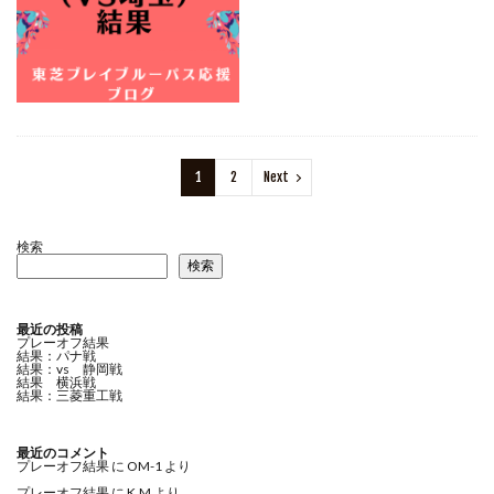
1
2
Next
検索
検索
最近の投稿
プレーオフ結果
結果：パナ戦
結果：vs 静岡戦
結果 横浜戦
結果：三菱重工戦
最近のコメント
プレーオフ結果
に
OM-1
より
プレーオフ結果
に
K.M
より