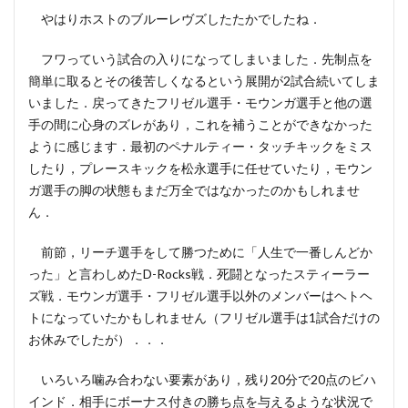
やはりホストのブルーレヴズしたたかでしたね．
フワっていう試合の入りになってしまいました．先制点を
簡単に取るとその後苦しくなるという展開が2試合続いてしま
いました．戻ってきたフリゼル選手・モウンガ選手と他の選
手の間に心身のズレがあり，これを補うことができなかった
ように感じます．最初のペナルティー・タッチキックをミス
したり，プレースキックを松永選手に任せていたり，モウン
ガ選手の脚の状態もまだ万全ではなかったのかもしれませ
ん．
前節，リーチ選手をして勝つために「人生で一番しんどか
った」と言わしめたD-Rocks戦．死闘となったスティーラー
ズ戦．モウンガ選手・フリゼル選手以外のメンバーはヘトヘ
トになっていたかもしれません（フリゼル選手は1試合だけの
お休みでしたが）．．．
いろいろ噛み合わない要素があり，残り20分で20点のビハ
インド．相手にボーナス付きの勝ち点を与えるような状況で