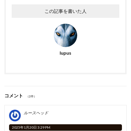
o
n
k
この記事を書いた人
lupus
コメント
（2件）
ルースヘッド
2025年1月20日 3:29 PM