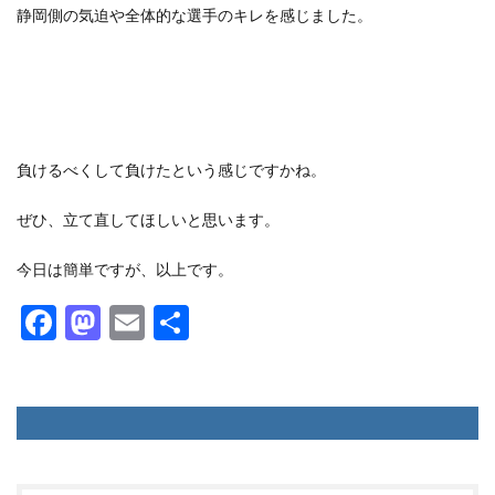
静岡側の気迫や全体的な選手のキレを感じました。
負けるべくして負けたという感じですかね。
ぜひ、立て直してほしいと思います。
今日は簡単ですが、以上です。
F
M
E
共
ac
as
m
有
e
to
ai
b
d
l
o
o