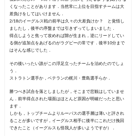
くなったことがあります．当然常に上位を目指すチームは大
差負けをしてはいけません．
2/18のイーグルス戦の前半は久々の大差負けか？ と覚悟し
ましたし，後半の序盤までは引きずってしまいました．
得点しようと焦って攻めれば隙が生まれ，逆にリードしてい
る側が追加点をあげるのがラグビーの常です．後半10分まで
はそんな感じでした．
その後いったい誰がこの浮足立ったチームを治めたのでしょ
う．
ストラトン選手か，ベテランの梶川・豊島選手らか．
勝つべき試合を落としましたが，そこまで悲観はしていませ
ん．前半得点された場面はほとんど原因が明確だったと思い
ます．
しかも，トップチームよりルーパスの選手層は薄いと評され
ることが多いですが，イーグルス相手に後半にこれだけ挽回
できたこと（イーグルスも怪我人が多いようですが）．