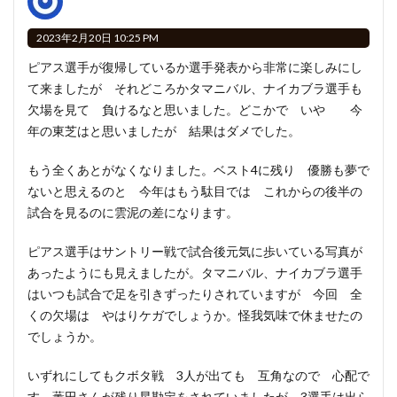
2023年2月20日 10:25 PM
ピアス選手が復帰しているか選手発表から非常に楽しみにし
て来ましたが それどころかタマニバル、ナイカブラ選手も
欠場を見て 負けるなと思いました。どこかで いや 今
年の東芝はと思いましたが 結果はダメでした。
もう全くあとがなくなりました。ベスト4に残り 優勝も夢で
ないと思えるのと 今年はもう駄目では これからの後半の
試合を見るのに雲泥の差になります。
ピアス選手はサントリー戦で試合後元気に歩いている写真が
あったようにも見えましたが。タマニバル、ナイカブラ選手
はいつも試合で足を引きずったりされていますが 今回 全
くの欠場は やはりケガでしょうか。怪我気味で休ませたの
でしょうか。
いずれにしてもクボタ戦 3人が出ても 互角なので 心配で
す。薫田さんが残り星勘定をされていましたが 3選手は出ら