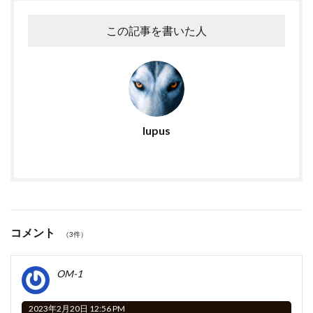
o
n
k
この記事を書いた人
lupus
コメント
（3件）
OM-1
2023年2月20日 12:56 PM