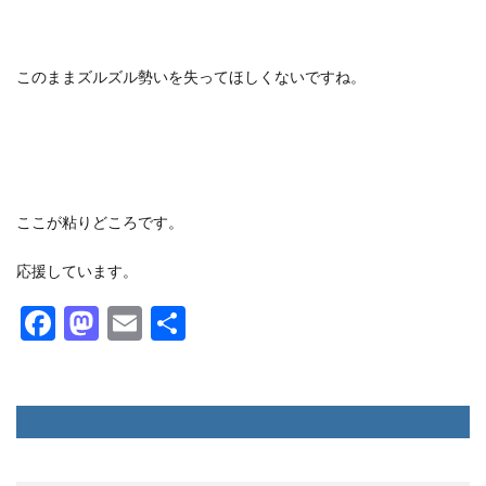
このままズルズル勢いを失ってほしくないですね。
ここが粘りどころです。
応援しています。
F
M
E
共
ac
as
m
有
e
to
ai
b
d
l
o
o