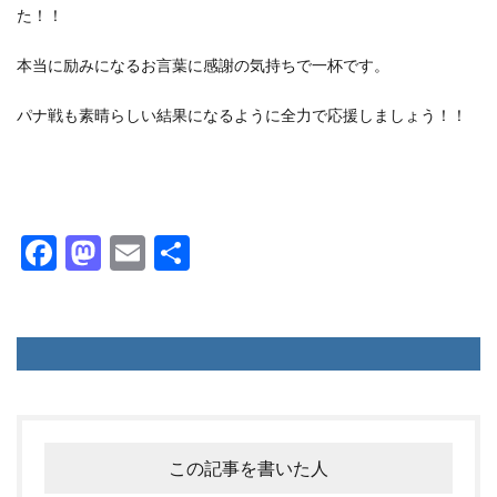
た！！
本当に励みになるお言葉に感謝の気持ちで一杯です。
パナ戦も素晴らしい結果になるように全力で応援しましょう！！
F
M
E
共
ac
as
m
有
e
to
ai
b
d
l
o
o
o
n
k
この記事を書いた人