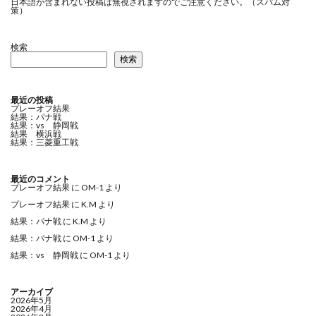
日本語が含まれない投稿は無視されますのでご注意ください。（スパム対
策）
検索
検索
最近の投稿
プレーオフ結果
結果：パナ戦
結果：vs 静岡戦
結果 横浜戦
結果：三菱重工戦
最近のコメント
プレーオフ結果
に
OM-1
より
プレーオフ結果
に
K.M
より
結果：パナ戦
に
K.M
より
結果：パナ戦
に
OM-1
より
結果：vs 静岡戦
に
OM-1
より
アーカイブ
2026年5月
2026年4月