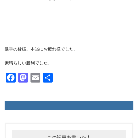
選手の皆様、本当にお疲れ様でした。
素晴らしい勝利でした。
F
M
E
共
ac
as
m
有
e
to
ai
b
d
l
o
o
o
n
k
この記事を書いた人