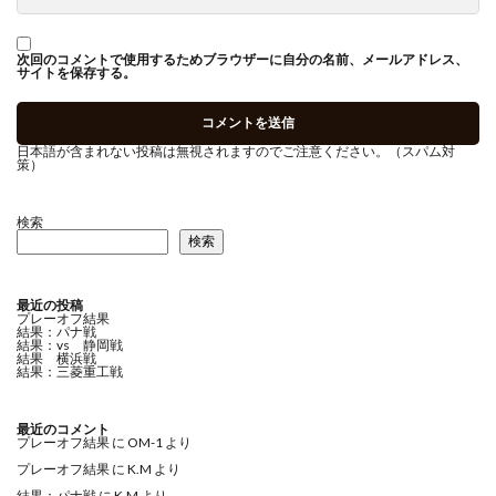
次回のコメントで使用するためブラウザーに自分の名前、メールアドレス、
サイトを保存する。
日本語が含まれない投稿は無視されますのでご注意ください。（スパム対
策）
検索
検索
最近の投稿
プレーオフ結果
結果：パナ戦
結果：vs 静岡戦
結果 横浜戦
結果：三菱重工戦
最近のコメント
プレーオフ結果
に
OM-1
より
プレーオフ結果
に
K.M
より
結果：パナ戦
に
K.M
より