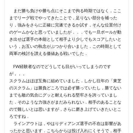
まだ勝ち負けや勝ち点にそこまで拘る時期ではなく，ここ
までリーグ戦でやってきたことで，足りない部分を補った
り，強みをさらに正確に完遂できるか試す，そんな位置付け
のゲームかなと思っていましたが．．．でも一旦ボールが動
き出せば選手の本能として相手より少しでもスコアしたいと
いう，お互いの執念がぶつかり合いました．この時期として
両軍の検討を讃える価値ある戦いでした．
FW経験者なのでどうしても目がいってしまうのです
が，，，
スクラムはほぼ互角に組めていました．しかし往年の「東芝
のスクラム」は勝負どころでは必ず勝っていたし，勝てない
までも敵の気合にグッと耐えられる堅牢さを誇っていまし
た．そのような力強さがまだみられない．相手のあることな
ので難しいとは思いますが，さらに磨き上げていきたいとこ
ろですね．
ラインアウトは，やはりディアンズ選手の不在は影響があ
ったかと思います．こちらからは投げ入れにくそうで，相手