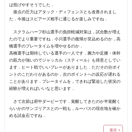
は投げやすそうでした．
接点の圧力はアタック・ディフェンスとも改善されまし
た．今後はスピアーズ相手に通じるか楽しみですね．
スクラムハーフ杉山選手の負担軽減対策は，試合数が増え
たのでより重要ですね．小川選手の復帰が見込めるのか，高
橋選手のプレータイムを増やせるのか．
高橋選手は期待している選手の一人です．腕力や足腰・体幹
の筋力が強いのでジャッカル（スティール）も得意としてい
ます．ヒート戦でいいプレーがありました．ただその分ポイ
ントのこだわりがあるのか，次のポイントへの反応が遅れる
ことがあります．プレータイムを，できれば緊迫した状況の
経験が増えればいいなと思います．
さて次節は府中ダービーです．覚醒してきたのか半覚醒く
らいかのサンゴリアスとの一戦も，ルーパスの現在地を確か
める試金石ですね．
返信