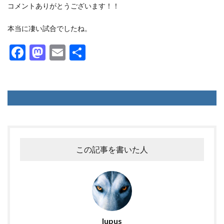
コメントありがとうございます！！
本当に凄い試合でしたね。
F
M
E
共
ac
as
m
有
e
to
ai
b
d
l
o
o
o
n
k
この記事を書いた人
lupus