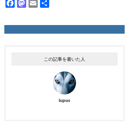
F
M
E
共
ac
as
m
有
e
to
ai
b
d
l
o
o
o
n
k
この記事を書いた人
lupus