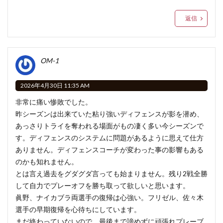
返信
OM-1
2026年4月30日 11:35 AM
非常に痛い惨敗でした。
昨シーズンは出来ていた粘り強いディフェンスが影を潜め、
あっさりトライを奪われる場面がもの凄く多い今シーズンで
す。ディフェンスのシステムに問題があるように思えて仕方
ありません。ディフェンスコーチが変わった事の影響もある
のかも知れません。
とは言え過去をグダグダ言っても始まりません。残り2戦全勝
して自力でプレーオフを勝ち取って欲しいと思います。
眞野、ナイカブラ両選手の復帰は心強い。フリゼル、佐々木
選手の早期復帰を心待ちにしています。
まだ終わっていないので、最後まで諦めずに頑張れプレーブ