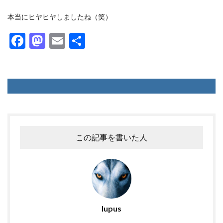
本当にヒヤヒヤしましたね（笑）
F
M
E
共
ac
as
m
有
e
to
ai
b
d
l
o
o
o
n
k
この記事を書いた人
lupus