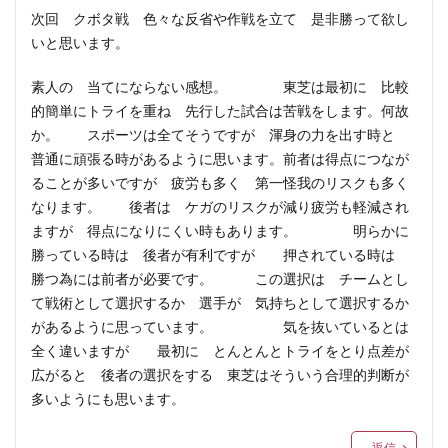
次回 クボタ戦 色々な反省や作戦を立て 是非勝って欲し
いと思います。
素人の 当てにならない感想。 東芝は最初に 比較
的簡単にトライを重ね 先行した試合は苦戦をします。何故
か。 スポーツは全てそうですが 渾身の力を出す時と
普通に頑張る時があるように思います。前者は得点につなが
ることが多いですが 疲労も多く 第一怪我のリスクも多く
なります。 後者は ケガのリスクが減り疲労も軽減され
ますが 得点になりにくい時もあります。 明らかに
勝っている時は 後者が有利ですが 押されている時は
勝つ為には前者が必要です。 この選択は チームとし
て戦術として選択するか 選手が 気持ちとして選択するか
があるように思っています。 気を抜いているとは
全く違いますが 最初に とんとんとトライをとり点差が
広がると 後者の選択をする 東芝はそういう合理的判断が
多いようにも思います。
返信