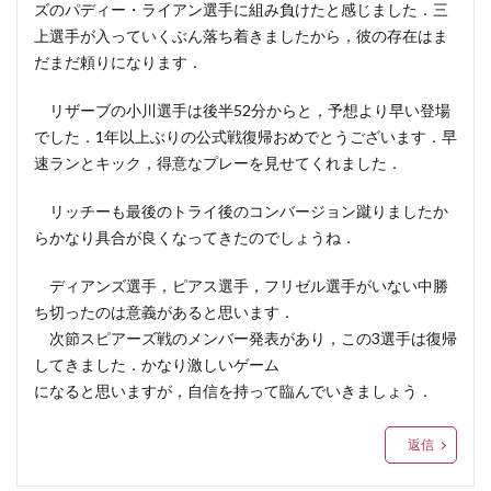
ズのパディー・ライアン選手に組み負けたと感じました．三
上選手が入っていくぶん落ち着きましたから，彼の存在はま
だまだ頼りになります．
リザーブの小川選手は後半52分からと，予想より早い登場
でした．1年以上ぶりの公式戦復帰おめでとうございます．早
速ランとキック，得意なプレーを見せてくれました．
リッチーも最後のトライ後のコンバージョン蹴りましたか
らかなり具合が良くなってきたのでしょうね．
ディアンズ選手，ピアス選手，フリゼル選手がいない中勝
ち切ったのは意義があると思います．
次節スピアーズ戦のメンバー発表があり，この3選手は復帰
してきました．かなり激しいゲーム
になると思いますが，自信を持って臨んでいきましょう．
返信